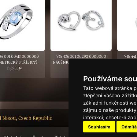
26 001 00413 0000000
745 436 001 00292 0000000
745 44
METRICKÝ STŘÍBRNÝ
NÁUŠNICE STŘÍBRNÉ VE TVARU
ROZL
PRSTEN
SRDÍČKA
Používáme sou
PŘEDCHOZÍ
|
1
|
2
|
3
Tato webová stránka po
zlepšení vašeho zážitku
základní funkčnosti w
zájmu o naše produkty 
interakcí
,
chcete-li zob
ad Nisou, Czech Republic
Souhlasím
Odmít