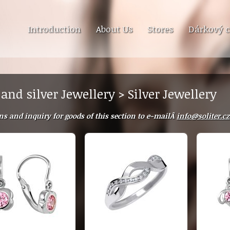
Introduction
About Us
Stores
Dárkový c
 and silver Jewellery > Silver Jewellery
ns and inquiry for goods of this section to e-mailÂ
info@soliter.cz