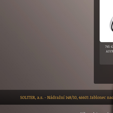
745 4
ASY
SOLITER, a.s. - Nádražní 148/10, 46601 Jablonec n