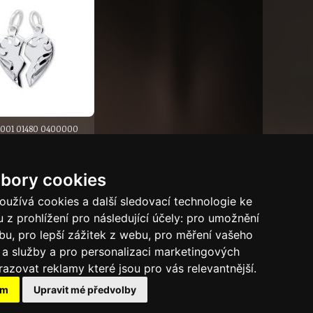
1 001 01480 0400000
AMOVACÍ SRDÍČKO
bory cookies
|
4
|
5
užívá cookies a další sledovací technologie ke
 z prohlížení pro následující účely:
pro umožnění
ebu
,
pro lepší zážitek z webu
,
pro měření vašeho
a služby a pro personalizaci marketingových
razovat reklamy které jsou pro vás relevantnější
.
Tech.info
ám
Upravit mé předvolby