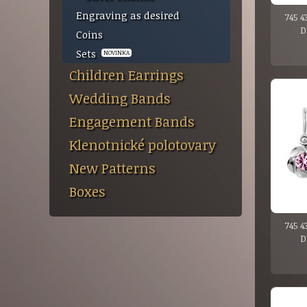
Engraving as desired
745 4
D
Coins
Sets
NOVINKA
Children Earrings
Wedding Bands
Engagement Bands
Klenotnické polotovary
New Patterns
Boxes
745 4
D