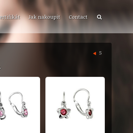
ertifikát
Jak nakoupit
Contact
5
.