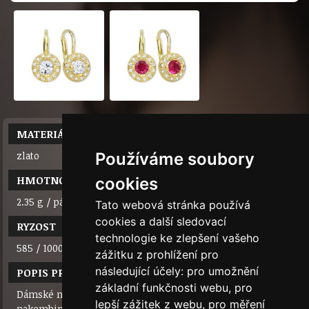
MATERIÁL
Používáme soubory
zlato
HMOTNOST
cookies
2.35 g / pár
Tato webová stránka používá
cookies a další sledovací
RYZOST
technologie ke zlepšení vašeho
585 / 1000 (14 karátů)
zážitku z prohlížení pro
následující účely:
pro umožnění
POPIS PRODUKTU
základní funkčnosti webu
,
pro
Dámské náušnice se syntetickými zirkony, lze je
lepší zážitek z webu
,
pro měření
nakombinovat k dětským náušnicím vzor č. 239/001/444.