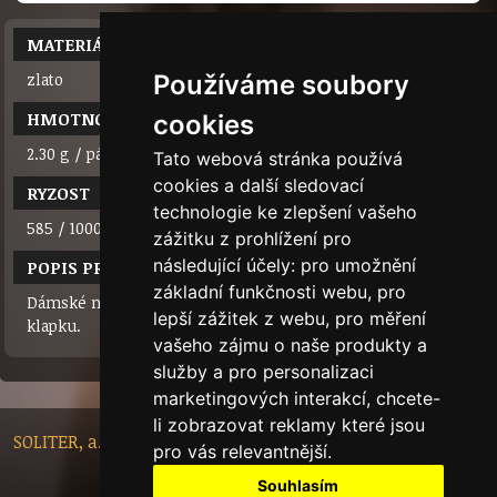
MATERIÁL
zlato
Používáme soubory
HMOTNOST
cookies
2.30 g / pár
Tato webová stránka používá
cookies a další sledovací
RYZOST
technologie ke zlepšení vašeho
585 / 1000 (14 karátů)
zážitku z prohlížení pro
následující účely:
pro umožnění
POPIS PRODUKTU
základní funkčnosti webu
,
pro
Dámské náušnice se syntetickými zirkony na klasickou
lepší zážitek z webu
,
pro měření
klapku.
vašeho zájmu o naše produkty a
služby a pro personalizaci
marketingových interakcí
,
chcete-
li zobrazovat reklamy které jsou
SOLITER, a.s. - Nádražní 148/10, 46601 Jablonec nad Nisou,
pro vás relevantnější
.
Czech Republic
Souhlasím