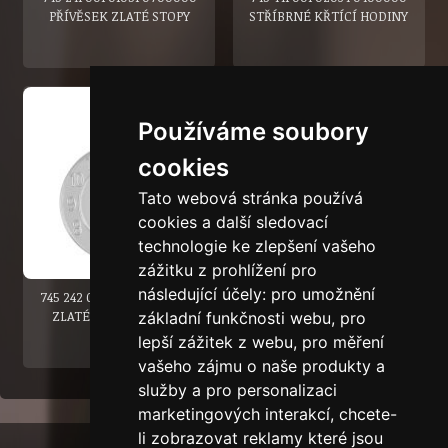
PŘÍVĚSEK ZLATÉ STOPY
STŘÍBRNÉ KŘTÍCÍ HODINY
Používáme soubory
cookies
Tato webová stránka používá
cookies a další sledovací
technologie ke zlepšení vašeho
zážitku z prohlížení pro
následující účely:
pro umožnění
745 242 001 00171 0700000
745 242 001 00171 0000000
ZLATÉ KŘTÍCÍ HODINY
ZLATÉ KŘTÍCÍ HODINY
základní funkčnosti webu
,
pro
lepší zážitek z webu
,
pro měření
vašeho zájmu o naše produkty a
služby a pro personalizaci
marketingových interakcí
,
chcete-
li zobrazovat reklamy které jsou