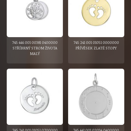
745 446 001 00381 0400000
745 241 001 01051 0000000
STŘÍBRNÝ STROM ŽIVOTA
PŘÍVĚSEK ZLATÉ STOPY
MALÝ
745 241 001 01051 0700000
745 441 001 02034 0400000