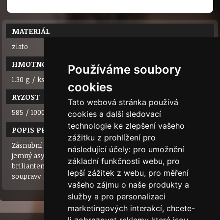
MATERIÁL
zlato
HMOTNOST
Používáme soubory
1.30 g / ks
cookies
RYZOST
Tato webová stránka používá
585 / 1000 (14 karátů)
cookies a další sledovací
technologie ke zlepšení vašeho
POPIS PRODUKTU
zážitku z prohlížení pro
Zásnubní prsten z bílého zlata s briliantem 0.108ct. Velmi
následující účely:
pro umožnění
jemný asymetrický prstýnek se vzdušně zasazeným
základní funkčnosti webu
,
pro
briliantem. Jeho třpytu nic nebrání! Prsten je součástí
lepší zážitek z webu
,
pro měření
soupravy MINOR. K briliantu obdržíte certifikát.
vašeho zájmu o naše produkty a
služby a pro personalizaci
marketingových interakcí
,
chcete-