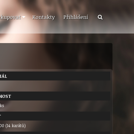
akupovat
Kontakty
Přihlášení
IÁL
NOST
 ks
T
00 (14 karátů)