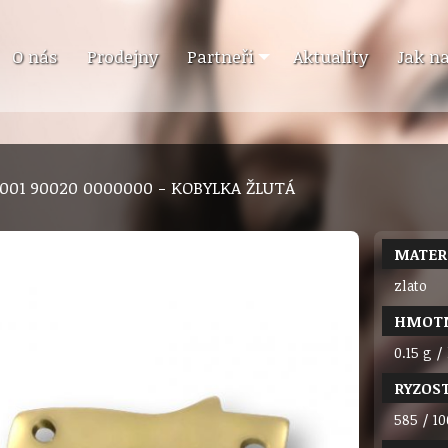
O nás
Prodejny
Partneři
Aktuality
Jak n
9 001 90020 0000000 - KOBYLKA ŽLUTÁ
MATER
zlato
HMOT
0.15 g /
RYZOS
585 / 10