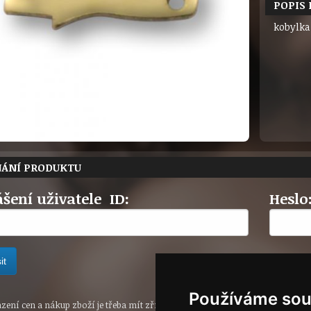
POPIS
kobylka 
NÁNÍ PRODUKTU
ášení uživatele ID:
Heslo
Používáme sou
ení cen a nákup zboží je třeba mít zřízen u společnosti Soliter a.s. účet pro p