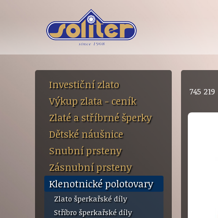
Investiční zlato
745 21
Výkup zlata - ceník
Zlaté a stříbrné šperky
Dětské náušnice
Snubní prsteny
Zásnubní prsteny
Klenotnické polotovary
Zlato šperkařské díly
Stříbro šperkařské díly