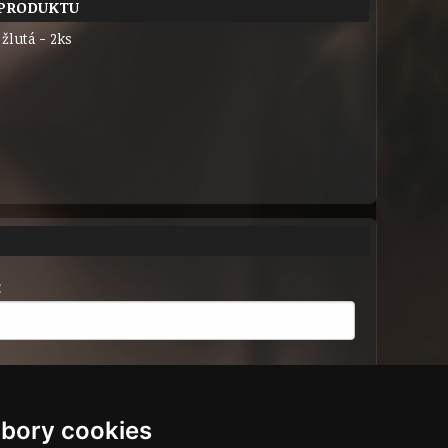
 PRODUKTU
žlutá - 2ks
:
bory cookies
řihlášení.