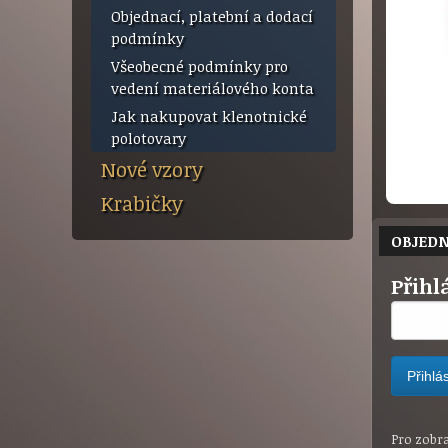
Objednací, platební a dodací
podmínky
Všeobecné podmínky pro
vedení materiálového konta
Jak nakupovat klenotnické
polotovary
Nové vzory
Krabičky
OBJED
Přihl
Pro zobraz