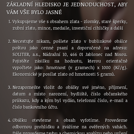
ZÁKLADNÍ HLEDISKO JE JEDNODUCHOST, ABY
VÁM VŠE BYLO JASNÉ
Vykupujeme vše s obsahem zlata - zlomky, staré šperky,
zubní zlato, mince, medaile, investiční cihličky a další
Necestujte nikam, pošlete zlato v bublinkové obálce
poštou jako cenné psaní a doporučeně na adresu:
SOLITER, a.s., Nádražní 10, 466 01 Jablonec nad Nisou.
Pojistěte zásilku na hodnotu, kterou orientačně
vypočtete jako: hmotnost (v gramech) x 1000 (Kč/g).
Ekonomické je posílat zlato od hmotnosti 5 gramů.
Nezapomeňte vložit do obálky své jméno, příjmení,
datum a místo narození, bydliště, číslo občanského
průkazu, kdy a kým byl vydán, telefonní číslo, e-mail a
číslo bankovního účtu.
Obálku otevřeme a obsah vyfotíme. Provedeme
odbornou prohlídku a zvážíme na ověřených vahách.
Dále provedeme tavbu a chemickou analýzu nebo určení