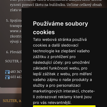
ryzosti pomocí škrtu na buližníku. Určíme celkový obsah
zlata ve vaší zakázce. Tavba je nevratný proces.
Spojíme se s Vámi, abychom Vám potvrdili cenu, která je
Používáme soubory
transparentně uvedená na webových stránkách
www.soliter.cz a kterou si můžete před odesláním zlata
cookies
zkontrolovat. Cena se však může měnit v závislosti na
Tato webová stránka používá
vývoji světové ceny.
cookies a další sledovací
technologie ke zlepšení vašeho
Převádíme/posíláme peníze.
zážitku z prohlížení pro
SOLITER, a.s.
následující účely:
pro umožnění
základní funkčnosti webu
,
pro
483 347 517
lepší zážitek z webu
,
pro měření
602 462 582
vašeho zájmu o naše produkty a
služby a pro personalizaci
marketingových interakcí
,
chcete-
li zobrazovat reklamy které jsou
SOLITER, a.s. - Nádražní 148/10, 46601 Jablonec nad Nisou,
pro vás relevantnější
.
Czech Republic