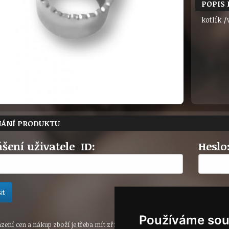
POPIS
kotlík /
NÁNÍ PRODUKTU
ášení uživatele ID:
Heslo
Používáme sou
ení cen a nákup zboží je třeba mít zřízen u společnosti Soliter a.s. účet pro p