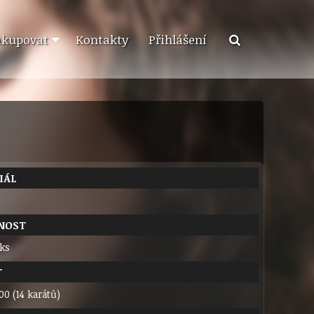
akupovat
Kontakty
Přihlášení
IÁL
NOST
 ks
T
00 (14 karátů)