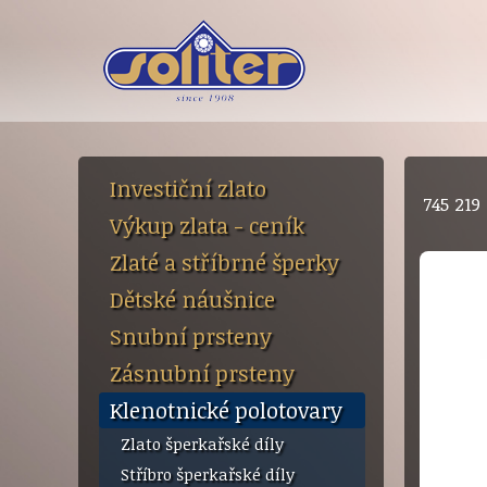
Investiční zlato
745 219
Výkup zlata - ceník
Zlaté a stříbrné šperky
Dětské náušnice
Snubní prsteny
Zásnubní prsteny
Klenotnické polotovary
Zlato šperkařské díly
Stříbro šperkařské díly