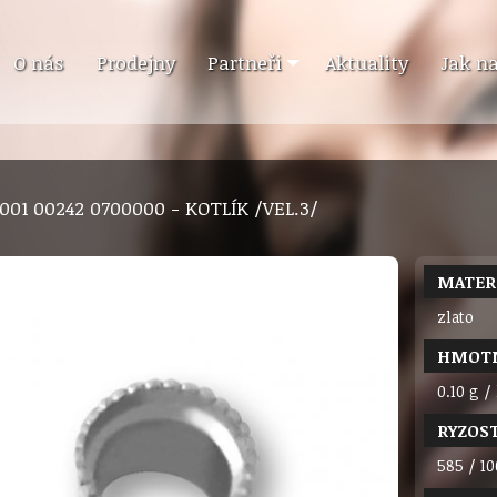
O nás
Prodejny
Partneři
Aktuality
Jak n
 001 00242 0700000 - KOTLÍK /VEL.3/
MATER
zlato
HMOT
0.10 g /
RYZOS
585 / 10