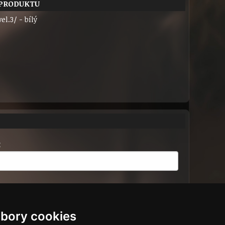
 PRODUKTU
vel.3/ - bílý
:
bory cookies
řihlášení.