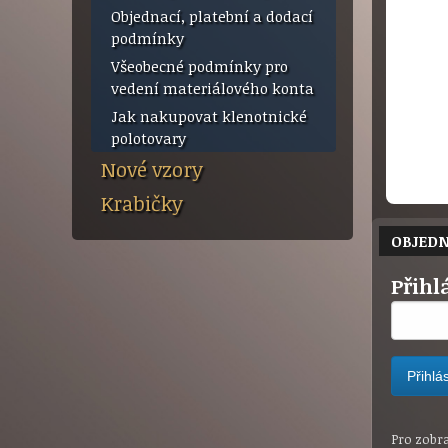
Objednací, platební a dodací
podmínky
Všeobecné podmínky pro
vedení materiálového konta
Jak nakupovat klenotnické
polotovary
Nové vzory
Krabičky
OBJED
Přihl
Pro zobraz