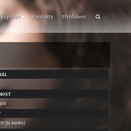
akupovat
Kontakty
Přihlášení
IÁL
NOST
 pár
T
00 (14 karátů)