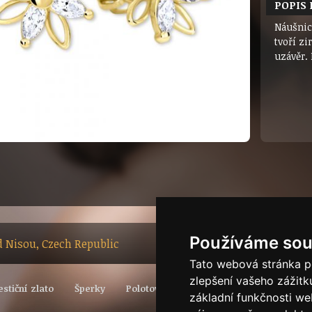
POPIS
Náušnice
tvoří zi
uzávěr. 
Používáme sou
ad Nisou, Czech Republic
Tato webová stránka po
zlepšení vašeho zážitku
estiční zlato
Šperky
Polotovary
Vývoj světové ceny zlata
základní funkčnosti w