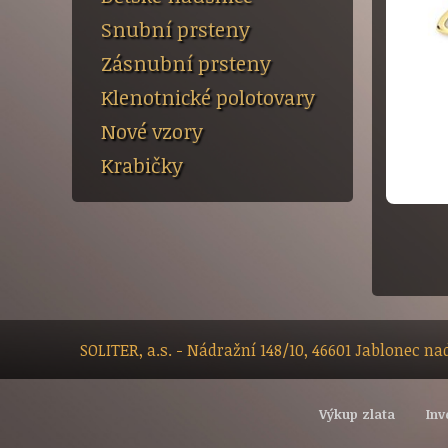
Snubní prsteny
Zásnubní prsteny
Klenotnické polotovary
Nové vzory
Krabičky
SOLITER, a.s. - Nádražní 148/10, 46601 Jablonec n
Výkup zlata
Inv