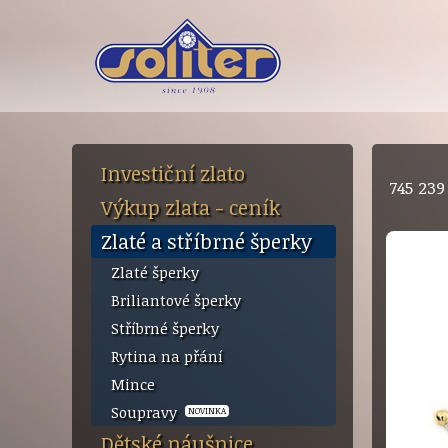
Investiční zlato
745 23
Výkup zlata - ceník
Zlaté a stříbrné šperky
Zlaté šperky
Briliantové šperky
Stříbrné šperky
Rytina na přání
Mince
Soupravy
NOVINKA
Dětské náušnice