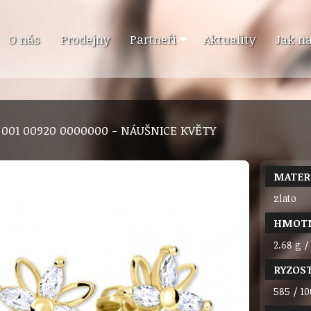
O nás
Prodejny
Partneři
Aktuality
Jak n
9 001 00920 0000000 - NÁUŠNICE KVĚTY
MATER
zlato
HMOT
2.68 g /
RYZOS
585 / 10