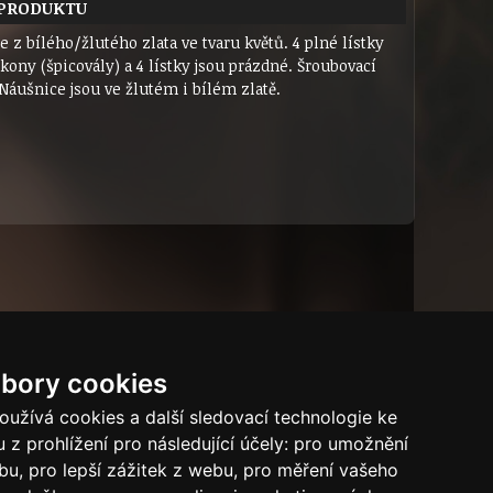
 PRODUKTU
 z bílého/žlutého zlata ve tvaru květů. 4 plné lístky
rkony (špicovály) a 4 lístky jsou prázdné. Šroubovací
Náušnice jsou ve žlutém i bílém zlatě.
bory cookies
Dárkový certifikát
Bytový dům
Tech.info
užívá cookies a další sledovací technologie ke
 z prohlížení pro následující účely:
pro umožnění
Puncovní značky
ebu
,
pro lepší zážitek z webu
,
pro měření vašeho