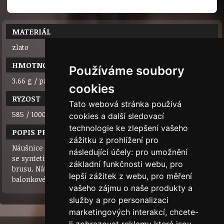
MATERIÁL
zlato
HMOTNOST
Používáme soubory
3.66 g / pár
cookies
RYZOST
Tato webová stránka používá
585 / 1000 (14 karátů)
cookies a další sledovací
technologie ke zlepšení vašeho
POPIS PRODUKTU
zážitku z prohlížení pro
Náušnice ze žlutého zlata se srdíčky a výrazným závěsem
následující účely:
pro umožnění
se syntetickým zirkonem odrážejícím lesk díky skvělému
základní funkčnosti webu
,
pro
brusu. Náušnice vyrábíme také z bílého zlata. Zapínání
lepší zážitek z webu
,
pro měření
balonkové.
vašeho zájmu o naše produkty a
služby a pro personalizaci
marketingových interakcí
,
chcete-