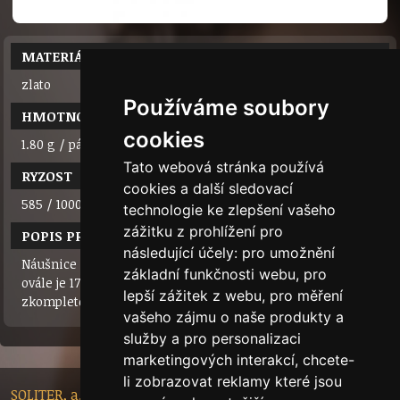
MATERIÁL
zlato
Používáme soubory
HMOTNOST
cookies
1.80 g / pár
Tato webová stránka používá
RYZOST
cookies a další sledovací
585 / 1000 (14 karátů)
technologie ke zlepšení vašeho
zážitku z prohlížení pro
POPIS PRODUKTU
následující účely:
pro umožnění
Náušnice z bílého/žlutého zlata se zajímavým tvarem. Na
základní funkčnosti webu
,
pro
ovále je 17 zirkonů. Zapínání na klasickou klapku. Lze
lepší zážitek z webu
,
pro měření
zkompletovat do soupravy s přívěskem.
vašeho zájmu o naše produkty a
služby a pro personalizaci
marketingových interakcí
,
chcete-
li zobrazovat reklamy které jsou
SOLITER, a.s. - Nádražní 148/10, 46601 Jablonec nad Nisou,