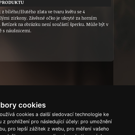
 PRODUKTU
 z bílého/žlutého zlata ve tvaru květu se 4
lými zirkony. Závěsné očko je ukryté za horním
. Řetízek na obrázku není součástí šperku. Může být v
ě s náušnicemi.
bory cookies
Dárkový certifikát
Bytový dům
Tech.info
užívá cookies a další sledovací technologie ke
 z prohlížení pro následující účely:
pro umožnění
Puncovní značky
ebu
,
pro lepší zážitek z webu
,
pro měření vašeho