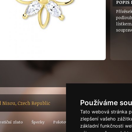
POPIS
Přívěsek
podlouh
lístkem
souprav
Používáme sou
ad Nisou, Czech Republic
Tato webová stránka po
zlepšení vašeho zážitku
estiční zlato
Šperky
Polotovary
Vývoj světové ceny zlata
základní funkčnosti w