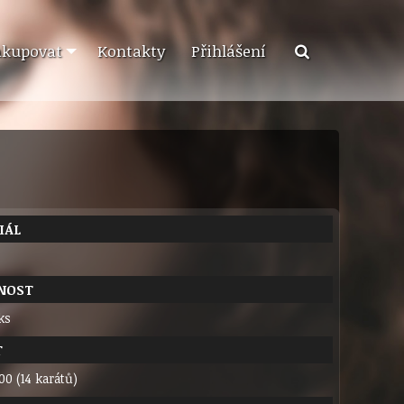
akupovat
Kontakty
Přihlášení
IÁL
NOST
ks
T
00 (14 karátů)