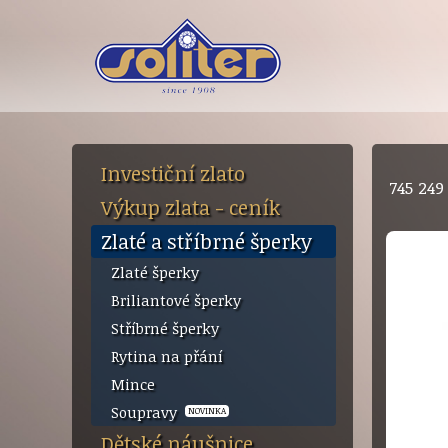
Investiční zlato
745 24
Výkup zlata - ceník
Zlaté a stříbrné šperky
Zlaté šperky
Briliantové šperky
Stříbrné šperky
Rytina na přání
Mince
Soupravy
NOVINKA
Dětské náušnice