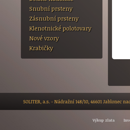
Snubní prsteny
Zásnubní prsteny
Klenotnické polotovary
Nové vzory
Krabičky
SOLITER, a.s. - Nádražní 148/10, 46601 Jablonec n
Výkup zlata
Inv