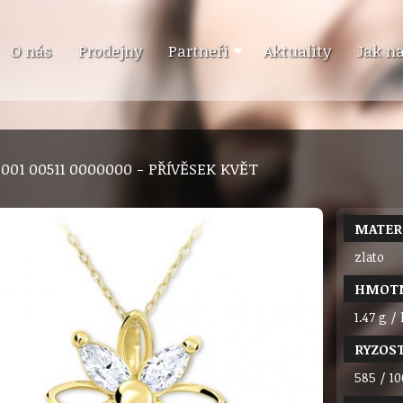
O nás
Prodejny
Partneři
Aktuality
Jak n
9 001 00511 0000000 - PŘÍVĚSEK KVĚT
MATER
zlato
HMOT
1.47 g / 
RYZOS
585 / 10