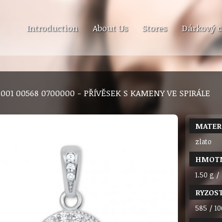
Introduction
About Us
Stores
Dárkový c
9 001 00568 0700000 - PŘÍVĚSEK S KAMENY VE SPIRÁLE
MATER
zlato
HMOT
1.50 g /
RYZOS
585 / 10