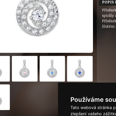
POPIS
Přívěse
spirály
Přívěse
žlutém 
Používáme sou
Tato webová stránka po
zlepšení vašeho zážitku