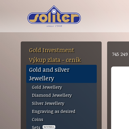
Gold Investment
745 24
Výkup zlata - ceník
Gold and silver
Jewellery
Gold Jewellery
Diamond Jewellery
Silver Jewellery
Engraving as desired
Coins
Sets
NOVINKA