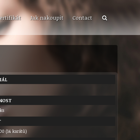
ertifikát
Jak nakoupit
Contact
IÁL
NOST
 ks
T
00 (14 karátů)