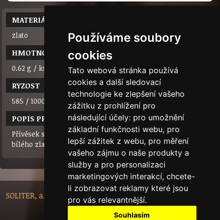
MATERIÁL
zlato
Používáme soubory
HMOTNOST
cookies
0.62 g / ks
Tato webová stránka používá
cookies a další sledovací
RYZOST
technologie ke zlepšení vašeho
585 / 1000 (14 karátů)
zážitku z prohlížení pro
následující účely:
pro umožnění
POPIS PRODUKTU
základní funkčnosti webu
,
pro
Přívěsek srdíčko zdobený syntetickými zirkony. Možnost z
lepší zážitek z webu
,
pro měření
bílého zlata, tak i ze žlutého.
vašeho zájmu o naše produkty a
služby a pro personalizaci
marketingových interakcí
,
chcete-
li zobrazovat reklamy které jsou
SOLITER, a.s. - Nádražní 148/10, 46601 Jablonec nad Nisou,
pro vás relevantnější
.
Czech Republic
Souhlasím