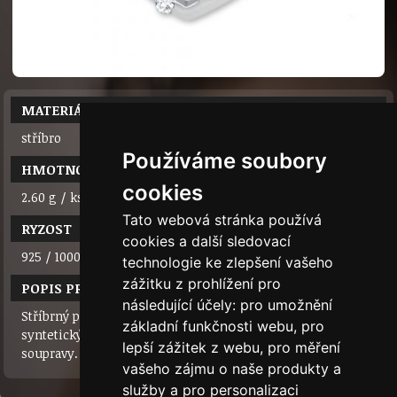
MATERIÁL
stříbro
Používáme soubory
HMOTNOST
cookies
2.60 g / ks
Tato webová stránka používá
RYZOST
cookies a další sledovací
925 / 1000
technologie ke zlepšení vašeho
zážitku z prohlížení pro
POPIS PRODUKTU
následující účely:
pro umožnění
Stříbrný přívěsek ve tvaru srdíčka zdobený třemi
základní funkčnosti webu
,
pro
syntetickými zirkony. Lze kombinovat s náušnicemi do
lepší zážitek z webu
,
pro měření
soupravy.
vašeho zájmu o naše produkty a
služby a pro personalizaci