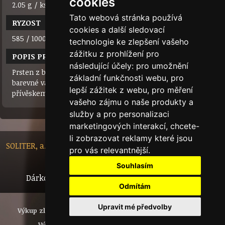
cookies
2.05 g / ks
Tato webová stránka používá
RYZOST
cookies a další sledovací
585 / 1000 (14 karátů)
technologie ke zlepšení vašeho
zážitku z prohlížení pro
POPIS PRODUKTU
následující účely:
pro umožnění
Prsten z bílého/žlutého zlata osázený 30 zirkony (různé
základní funkčnosti webu
,
pro
barevné varianty). Může být v soupravě s náušnicemi a
lepší zážitek z webu
,
pro měření
přívěskem.
vašeho zájmu o naše produkty a
služby a pro personalizaci
marketingových interakcí
,
chcete-
li zobrazovat reklamy které jsou
SOLITER, a.s. - Nádražní 148/10, 46601 Jablonec nad Nisou,
pro vás relevantnější
.
Czech Republic
Souhlasím
Dárkový certifikát
Bytový dům
Tech.info
Odmítám
Upravit mé předvolby
Výkup zlata
Investiční zlato
Šperky
Polotovary
Vývoj světové ceny zlata
Puncovní značky