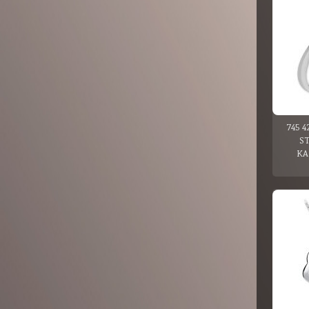
745 4
S
KA