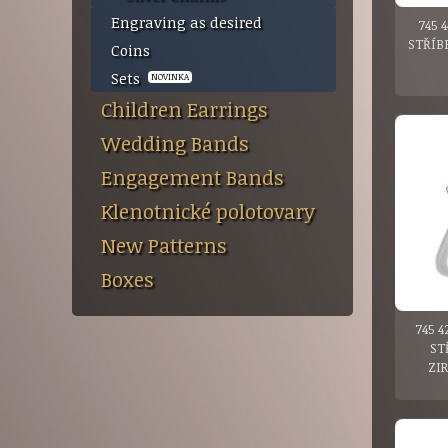
Engraving as desired
745 
STŘÍB
Coins
Sets
NOVINKA
Children Earrings
Wedding Bands
Engagement Bands
Klenotnické polotovary
New Patterns
Boxes
745 4
ST
ZI