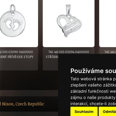
41 001 02090 0400000
745 441 001 02094 0400000
745 441
BRNÝ PŘÍVĚSEK STOPY
STŘÍBRNÝ PŘÍVĚSEK DVOJITÉ
STŘÍBR
SRDCE
Používáme sou
1
|
2
|
3
|
4
|
5
|
NÁSLEDUJ
Tato webová stránka po
zlepšení vašeho zážitku
základní funkčnosti w
zájmu o naše produkty 
interakcí
,
chcete-li zob
ad Nisou, Czech Republic
Souhlasím
Odmít