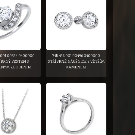
 001 00534 0400000
745 436 001 00496 0400000
ÍBRNÝ PRSTEN S
STŘÍBRNÉ NÁUŠNICE S VĚTŠÍM
ZNÝM ZDOBENÍM
KAMENEM