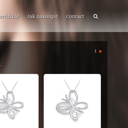
ertifikát
Jak nakoupit
Contact
1
.