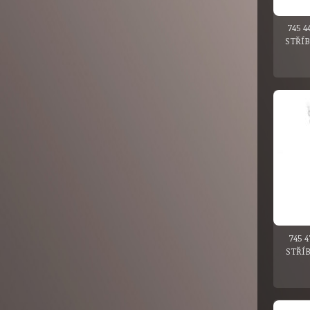
745 4
STŘÍ
745 
STŘÍ