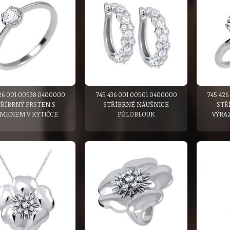
26 001 00538 0400000
745 436 001 00501 0400000
745 426
TŘÍBRNÝ PRSTEN S
STŘÍBRNÉ NÁUŠNICE
STŘ
MENEM V KYTIČCE
PŮLOBLOUK
VÝRA