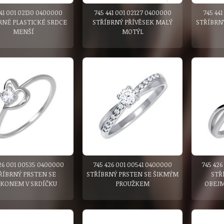
441 001 02130 0400000
745 441 001 02127 0400000
745 44
RNÉ PLASTICKÉ SRDCE
STŘÍBRNÝ PŘÍVĚSEK MALÝ
STŘÍBRN
MENŠÍ
MOTÝL
26 001 00535 0400000
745 426 001 00541 0400000
745 426
ŘÍBRNÝ PRSTEN SE
STŘÍBRNÝ PRSTEN SE ŠIKMÝM
STŘ
RKONEM V SRDÍČKU
PROUŽKEM
OBEJ