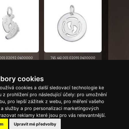
 001 02092 0400000
745 441 001 02091 0400000
NÝ PŘÍVĚSEK OTISK
STŘÍBRNÝ PŘÍVĚSEK MALÉ
STOP
STOPY
bory cookies
ÍCÍ
užívá cookies a další sledovací technologie ke
 z prohlížení pro následující účely:
pro umožnění
ebu
,
pro lepší zážitek z webu
,
pro měření vašeho
a služby a pro personalizaci marketingových
razovat reklamy které jsou pro vás relevantnější
.
Tech.info
ám
Upravit mé předvolby