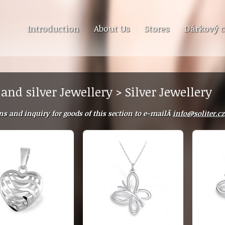
Introduction
About Us
Stores
Dárkový c
 and silver Jewellery > Silver Jewellery
ns and inquiry for goods of this section to e-mailÂ
info@soliter.cz