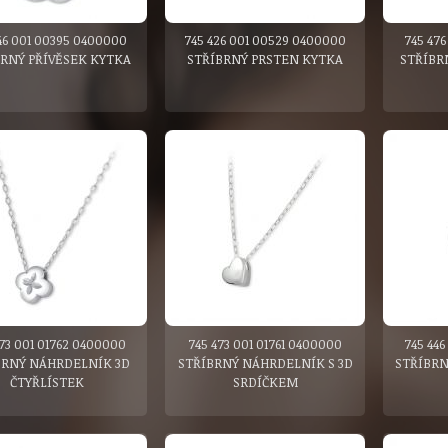
46 001 00395 0400000
745 426 001 00529 0400000
745 47
BRNÝ PŘÍVĚSEK KYTKA
STŘÍBRNÝ PRSTEN KYTKA
STŘÍBR
473 001 01762 0400000
745 473 001 01761 0400000
745 44
BRNÝ NÁHRDELNÍK 3D
STŘÍBRNÝ NÁHRDELNÍK S 3D
STŘÍBRN
ČTYŘLÍSTEK
SRDÍČKEM