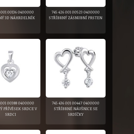
6 001 00136 0400000
745 426 001 00523 0400000
NÝ 3D NÁHRDELNÍK
STŘÍBRNÝ ZÁSNUBNÍ PRSTEN
6 001 00388 0400000
745 436 001 00447 0400000
Ý PŘÍVĚSEK SRDCE V
STŘÍBRNÉ NÁUŠNICE SE
SRDCI
SRDÍČKY