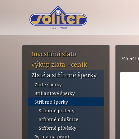
Investiční zlato
745 44
Výkup zlata - ceník
Zlaté a stříbrné šperky
Zlaté šperky
Briliantové šperky
Stříbrné šperky
Stříbrné prsteny
Stříbrné náušnice
Stříbrné přívěsky
Rytina na přání