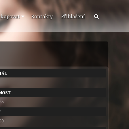
akupovat
Kontakty
Přihlášení
IÁL
NOST
 ks
T
00