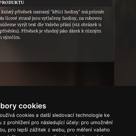
 PRODUKTU
ý kulatý přívěsek nazvaný "křtící hodiny" má průměr
Na lícové straně jsou vytlačeny hodiny, na rubovou
můžeme vyrýt text dle Vašeho přání (viz obrázek u
 přívěsku). Přívěsek je vhodný jako dárek k různým
m výročím.
bory cookies
Dárkový certifikát
Bytový dům
Tech.info
užívá cookies a další sledovací technologie ke
 z prohlížení pro následující účely:
pro umožnění
Puncovní značky
ebu
,
pro lepší zážitek z webu
,
pro měření vašeho