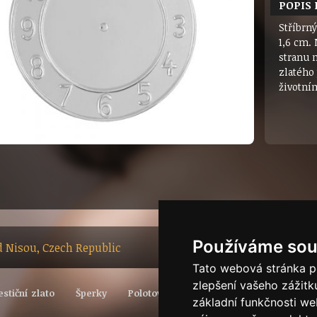
POPIS
Stříbrn
1,6 cm. 
stranu 
zlatého
životní
Používáme sou
ad Nisou, Czech Republic
Tato webová stránka po
zlepšení vašeho zážitku
estiční zlato
Šperky
Polotovary
Vývoj světové ceny zlata
základní funkčnosti w