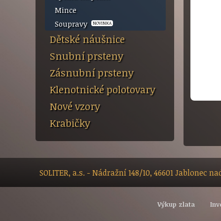
Mince
Soupravy
NOVINKA
Dětské náušnice
Snubní prsteny
Zásnubní prsteny
Klenotnické polotovary
Nové vzory
Krabičky
SOLITER, a.s. - Nádražní 148/10, 46601 Jablonec n
Výkup zlata
Inv