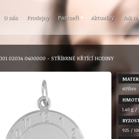
O nás
Prodejny
Partneři
Aktuality
Jak n
1 001 02034 0400000 - STŘÍBRNÉ KŘTÍCÍ HODINY
MATER
stříbro
HMOT
1.40 g /
RYZOS
925 / 10