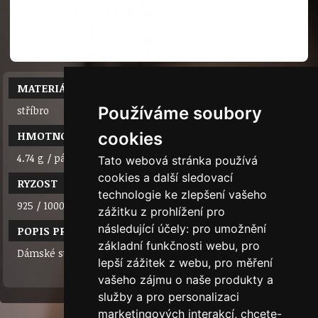
MATERIÁL
Používáme soubory
stříbro
HMOTNOST
cookies
4.74 g / pár
Tato webová stránka používá
cookies a další sledovací
RYZOST
technologie ke zlepšení vašeho
925 / 1000
zážitku z prohlížení pro
následující účely:
pro umožnění
POPIS PRODUKTU
základní funkčnosti webu
,
pro
Dámské stříbrné náušnice s výrazným kamenem
lepší zážitek z webu
,
pro měření
vašeho zájmu o naše produkty a
služby a pro personalizaci
marketingových interakcí
,
chcete-