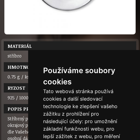
MATERIÁL
stříbro
HMOTNOST
Používáme soubory
0.75 g / ks
cookies
RYZOST
Tato webová stránka používá
925 / 1000
cookies a další sledovací
technologie ke zlepšení vašeho
POPIS PRODUKTU
zážitku z prohlížení pro
Stříbrný přívěsek s průřezy bosých nohou ve středu. Na
následující účely:
pro umožnění
okrajový proužek můžeme vyrýt slovo (např. jméno, datum)
základní funkčnosti webu
,
pro
dle Vašeho přání. Kulatý přívěsek má průměr 1,5 cm. Milý
lepší zážitek z webu
,
pro měření
osobní dárek za příjemnou cenu.