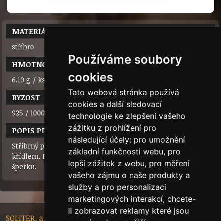
MATERIÁL
stříbro
Používáme soubory
HMOTNOST
cookies
6.10 g / ks
Tato webová stránka používá
RYZOST
cookies a další sledovací
925 / 1000
technologie ke zlepšení vašeho
zážitku z prohlížení pro
POPIS PRODUKTU
následující účely:
pro umožnění
Stříbrný přívěsek velký motýl (35mm). Řetízek se provléká
základní funkčnosti webu
,
pro
křídlem. Moderní hravý šperk. Řetízek není součástí
lepší zážitek z webu
,
pro měření
šperku.
vašeho zájmu o naše produkty a
služby a pro personalizaci
marketingových interakcí
,
chcete-
li zobrazovat reklamy které jsou
SOLITER, a.s. - Nádražní 148/10, 46601 Jablonec nad Nisou,