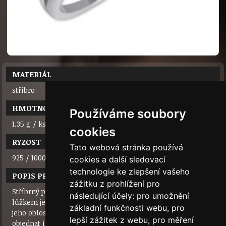
MATERIÁL
stříbro
HMOTNOST
Používáme soubory
1.35 g / ks
cookies
RYZOST
Tato webová stránka používá
925 / 1000
cookies a další sledovací
technologie ke zlepšení vašeho
POPIS PRODUKTU
zážitku z prohlížení pro
Stříbrný prsten s obejmutým kamenem. Průměr kamene i s
následující účely:
pro umožnění
lůžkem je 5 mm. Prsten se hodí i na zásnuby. Výhodou je
základní funkčnosti webu
,
pro
jeho oblost ze všech stran, takže se dobře nosí. Lze ho
lepší zážitek z webu
,
pro měření
objednat i ve zlatém provedení.