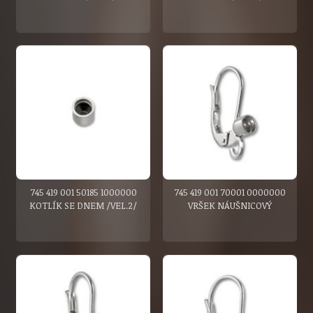
745 419 001 50185 1000000
745 419 001 70001 0000000
KOTLÍK SE DNEM /VEL.2/
VRŠEK NÁUŠNICOVÝ