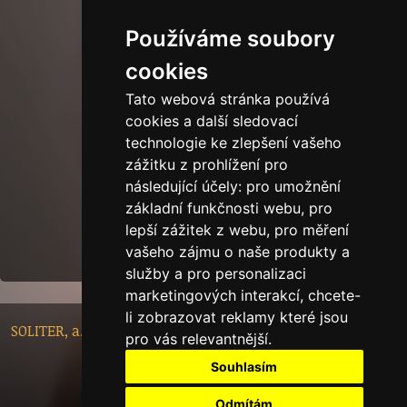
Používáme soubory
cookies
Tato webová stránka používá
cookies a další sledovací
technologie ke zlepšení vašeho
zážitku z prohlížení pro
následující účely:
pro umožnění
základní funkčnosti webu
,
pro
lepší zážitek z webu
,
pro měření
vašeho zájmu o naše produkty a
služby a pro personalizaci
marketingových interakcí
,
chcete-
li zobrazovat reklamy které jsou
SOLITER, a.s. - Nádražní 148/10, 46601 Jablonec nad Nisou,
pro vás relevantnější
.
Czech Republic
Souhlasím
Tech.info
Odmítám