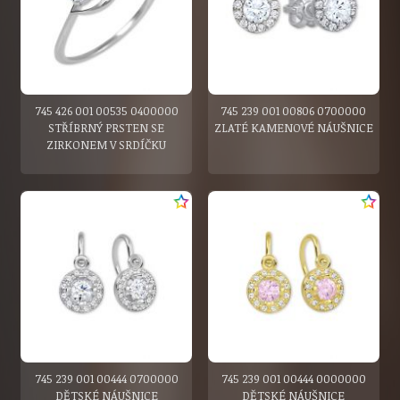
745 426 001 00535 0400000
745 239 001 00806 0700000
STŘÍBRNÝ PRSTEN SE
ZLATÉ KAMENOVÉ NÁUŠNICE
ZIRKONEM V SRDÍČKU
745 239 001 00444 0700000
745 239 001 00444 0000000
DĚTSKÉ NÁUŠNICE
DĚTSKÉ NÁUŠNICE