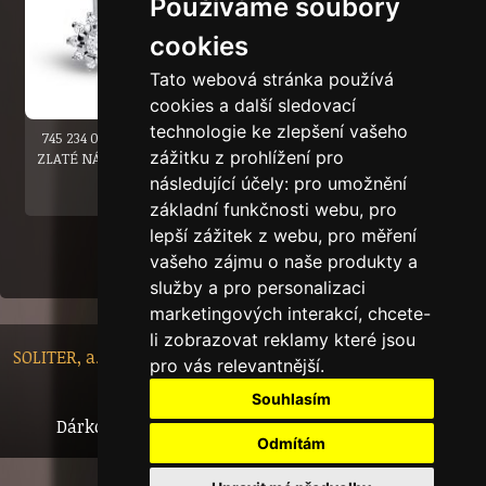
Používáme soubory
cookies
Tato webová stránka používá
cookies a další sledovací
technologie ke zlepšení vašeho
745 234 001 42000 0700000
745 221 001 00666 0700000
zážitku z prohlížení pro
ZLATÉ NÁUŠNICE SUNSHINE
následující účely:
pro umožnění
základní funkčnosti webu
,
pro
lepší zážitek z webu
,
pro měření
1
|
2
|
3
|
4
|
5
|
6
|
NÁSLEDUJÍCÍ
vašeho zájmu o naše produkty a
služby a pro personalizaci
marketingových interakcí
,
chcete-
li zobrazovat reklamy které jsou
SOLITER, a.s. - Nádražní 148/10, 46601 Jablonec nad Nisou,
pro vás relevantnější
.
Czech Republic
Souhlasím
Dárkový certifikát
Bytový dům
Tech.info
Odmítám