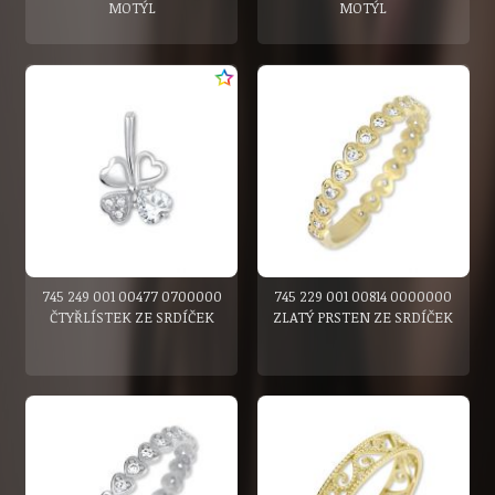
MOTÝL
MOTÝL
745 249 001 00477 0700000
745 229 001 00814 0000000
ČTYŘLÍSTEK ZE SRDÍČEK
ZLATÝ PRSTEN ZE SRDÍČEK