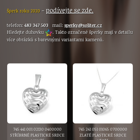
-
podívejte se zde.
Šperk roku 2020
telefon:
483 347 503
mail:
sperky@soliter.cz
Hledejte duhovku
. Takto označené šperky mají v detailu
více obrázků s barevnými variantami kamenů.
745 441 001 02130 0400000
745 241 051 01065 0700000
STŘÍBRNÉ PLASTICKÉ SRDCE
ZLATÉ PLASTICKÉ SRDCE