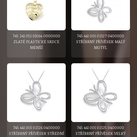
745 241 051 01064 0000000
745 441 001 02127 0400000
ZLATÉ PLASTICKÉ SRDCE
STŘÍBRNÝ PŘÍVĚSEK MALÝ
MENŠÍ
MOTÝL
745 441 001 02126 0400000
745 441 001 02125 0400000
STŘÍBRNÝ PŘÍVĚSEK STŘEDNÍ
STŘÍBRNÝ PŘÍVĚSEK VELKÝ