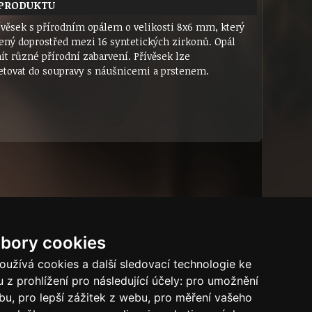
 PRODUKTU
řívěsek s přírodním opálem o velikosti 8x6 mm, který
zený doprostřed mezi 16 syntetických zirkonů. Opál
t různé přírodní zabarvení. Přívěsek lze
tovat do soupravy s náušnicemi a prstenem.
bory cookies
Dárkový certifikát
Bytový dům
Tech.info
užívá cookies a další sledovací technologie ke
 z prohlížení pro následující účely:
pro umožnění
Puncovní značky
ebu
,
pro lepší zážitek z webu
,
pro měření vašeho