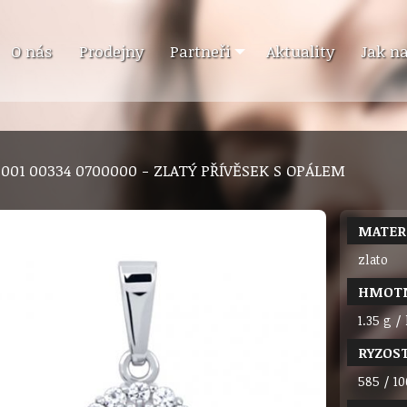
O nás
Prodejny
Partneři
Aktuality
Jak n
9 001 00334 0700000 - ZLATÝ PŘÍVĚSEK S OPÁLEM
MATER
zlato
HMOT
1.35 g /
RYZOS
585 / 10