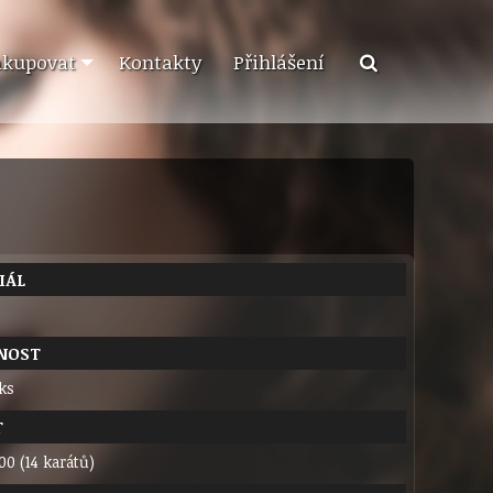
akupovat
Kontakty
Přihlášení
IÁL
NOST
 ks
T
00 (14 karátů)