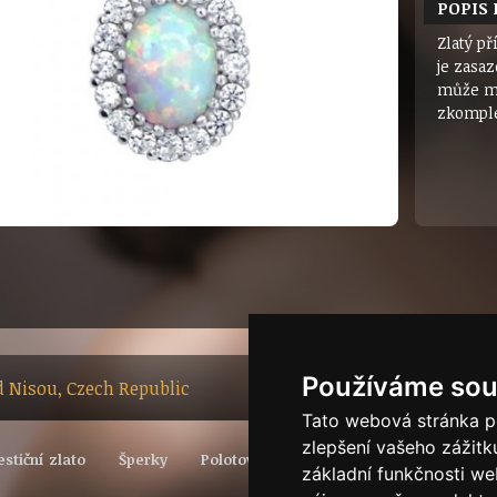
POPIS
Zlatý p
je zasa
může mí
zkomple
Používáme sou
ad Nisou, Czech Republic
Tato webová stránka po
zlepšení vašeho zážitku
estiční zlato
Šperky
Polotovary
Vývoj světové ceny zlata
základní funkčnosti w