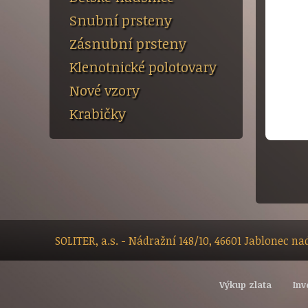
Snubní prsteny
Zásnubní prsteny
Klenotnické polotovary
Nové vzory
Krabičky
SOLITER, a.s. - Nádražní 148/10, 46601 Jablonec n
Výkup zlata
Inv