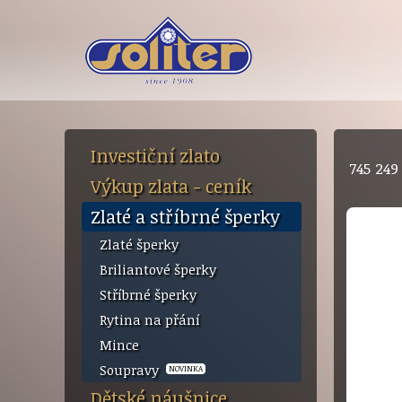
Investiční zlato
745 24
Výkup zlata - ceník
Zlaté a stříbrné šperky
Zlaté šperky
Briliantové šperky
Stříbrné šperky
Rytina na přání
Mince
Soupravy
NOVINKA
Dětské náušnice