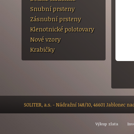
Snubní prsteny
Zásnubní prsteny
Klenotnické polotovary
Nové vzory
Krabičky
SOLITER, a.s. - Nádražní 148/10, 46601 Jablonec n
Výkup zlata
Inv