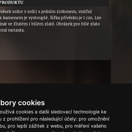
 PRODUKTU
ívěsek srdce v srdci s jedním zirkonem, vnitřní
s kamenem je vystouplé. Šířka přívěsku je 1 cm. Lze
nat ve žlutém i bílém zlatě. Obrázek pro bílé zlato
brná varianta.
bory cookies
Dárkový certifikát
Bytový dům
Tech.info
užívá cookies a další sledovací technologie ke
 z prohlížení pro následující účely:
pro umožnění
Puncovní značky
ebu
,
pro lepší zážitek z webu
,
pro měření vašeho