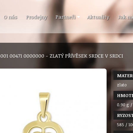
O nás
Prodejny
Partneři
Aktuality
Jak n
6 001 00471 0000000 - ZLATÝ PŘÍVĚSEK SRDCE V SRDCI
MATER
zlato
HMOT
0.90 g /
RYZOS
585 / 10