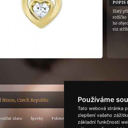
POPIS
Zlatý př
srdíčko 
ho objed
viz stří
Používáme sou
ad Nisou, Czech Republic
Tato webová stránka po
zlepšení vašeho zážitku
estiční zlato
Šperky
Polotovary
Vývoj světové ceny zlata
základní funkčnosti w