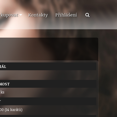
akupovat
Kontakty
Přihlášení
IÁL
NOST
 ks
T
00 (14 karátů)