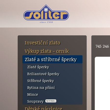
Investiční zlato
745 24
Výkup zlata - ceník
Zlaté a stříbrné šperky
Zlaté šperky
Briliantové šperky
Stříbrné šperky
Rytina na přání
Mince
Soupravy
NOVINKA
Dětské náušnice