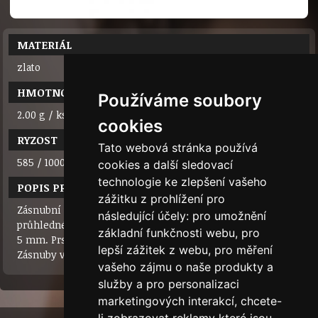
MATERIÁL
zlato
HMOTNOST
Používáme soubory
2.00 g / ks
cookies
RYZOST
Tato webová stránka používá
585 / 1000 (14 karátů)
cookies a další sledovací
technologie ke zlepšení vašeho
POPIS PRODUKTU
zážitku z prohlížení pro
Zásnubní zlatý prsten se zirkonem, který je zasazen v
následující účely:
pro umožnění
průhledném lůžku, aby vynikl jeho třpyt. Průměr kamene je
základní funkčnosti webu
,
pro
5 mm. Prsten je možné objednat ve žlutém i bílém zlatě.
lepší zážitek z webu
,
pro měření
Zásnuby v tradičním stylu.
vašeho zájmu o naše produkty a
služby a pro personalizaci
marketingových interakcí
,
chcete-