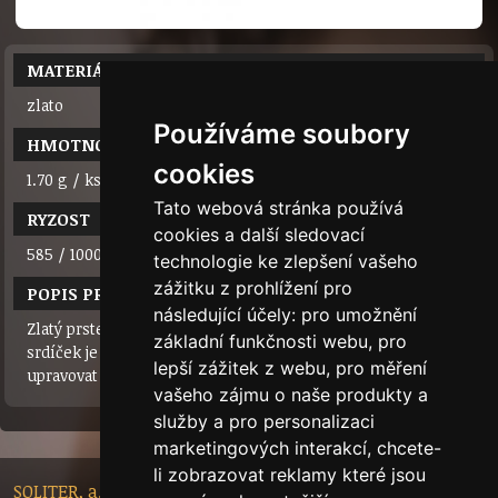
MATERIÁL
zlato
Používáme soubory
HMOTNOST
cookies
1.70 g / ks
Tato webová stránka používá
RYZOST
cookies a další sledovací
585 / 1000 (14 karátů)
technologie ke zlepšení vašeho
zážitku z prohlížení pro
POPIS PRODUKTU
následující účely:
pro umožnění
Zlatý prsten ze srdíček. Srdíček i kamínků je 20. Šířka šíny i
základní funkčnosti webu
,
pro
srdíček je 3mm.Krásná něžná ozdoba. Pozor: nelze
lepší zážitek z webu
,
pro měření
upravovat velikost!
vašeho zájmu o naše produkty a
služby a pro personalizaci
marketingových interakcí
,
chcete-
li zobrazovat reklamy které jsou
SOLITER, a.s. - Nádražní 148/10, 46601 Jablonec nad Nisou,