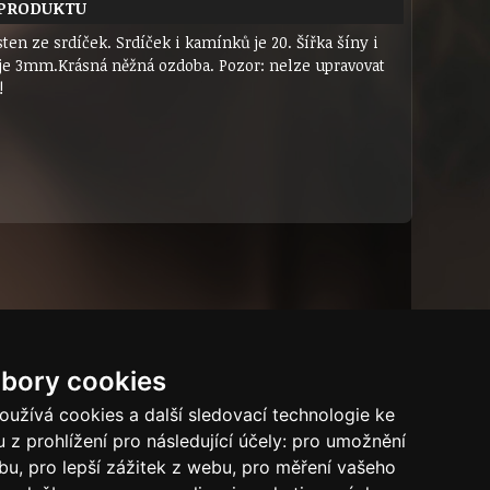
 PRODUKTU
sten ze srdíček. Srdíček i kamínků je 20. Šířka šíny i
 je 3mm.Krásná něžná ozdoba. Pozor: nelze upravovat
!
bory cookies
Dárkový certifikát
Bytový dům
Tech.info
užívá cookies a další sledovací technologie ke
 z prohlížení pro následující účely:
pro umožnění
Puncovní značky
ebu
,
pro lepší zážitek z webu
,
pro měření vašeho