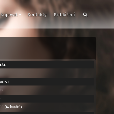
akupovat
Kontakty
Přihlášení
IÁL
NOST
 ks
T
00 (14 karátů)