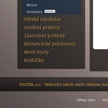
Mince
Soupravy
NOVINKA
Dětské náušnice
Snubní prsteny
Zásnubní prsteny
Klenotnické polotovary
Nové vzory
Krabičky
SOLITER, a.s. - Nádražní 148/10, 46601 Jablonec n
Výkup zlata
Inv