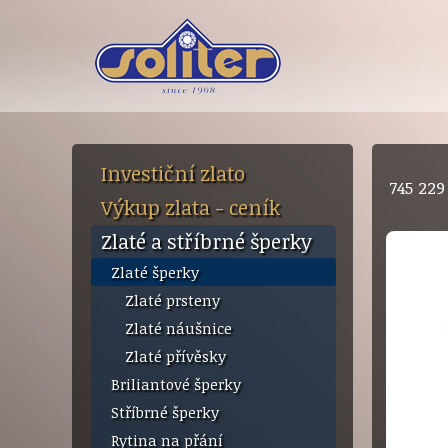
Investiční zlato
745 22
Výkup zlata - ceník
Zlaté a stříbrné šperky
Zlaté šperky
Zlaté prsteny
Zlaté náušnice
Zlaté přívěsky
Briliantové šperky
Stříbrné šperky
Rytina na přání