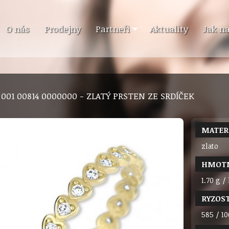
O nás
Prodejny
Partneři
Aktuality
Jak n
9 001 00814 0000000 - ZLATÝ PRSTEN ZE SRDÍČEK
MATER
zlato
HMOT
1.70 g /
RYZOS
585 / 10