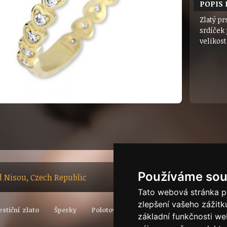
POPIS
Zlatý pr
srdíček
velikost
Používáme sou
ad Nisou, Czech Republic
Tato webová stránka po
zlepšení vašeho zážitku
estiční zlato
Šperky
Polotovary
Vývoj světové ceny zlata
základní funkčnosti w