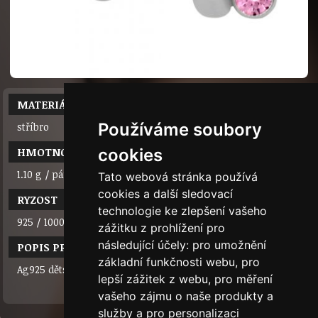
MATERIÁL
Používáme soubory
stříbro
HMOTNOST
cookies
1.10 g / pár
Tato webová stránka používá
cookies a další sledovací
RYZOST
technologie ke zlepšení vašeho
925 / 1000
zážitku z prohlížení pro
následující účely:
pro umožnění
POPIS PRODUKTU
základní funkčnosti webu
,
pro
Ag925 dětská náušnice s 1 kam.
lepší zážitek z webu
,
pro měření
vašeho zájmu o naše produkty a
služby a pro personalizaci