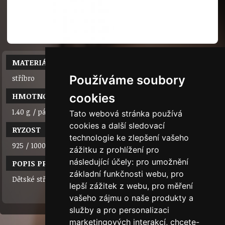
MATERIÁL
Používáme soubory
stříbro
HMOTNOST
cookies
1.40 g / pár
Tato webová stránka používá
cookies a další sledovací
RYZOST
technologie ke zlepšení vašeho
925 / 1000
zážitku z prohlížení pro
následující účely:
pro umožnění
POPIS PRODUKTU
základní funkčnosti webu
,
pro
Dětské stříbrné náušnice s kamenem
lepší zážitek z webu
,
pro měření
vašeho zájmu o naše produkty a
služby a pro personalizaci
marketingových interakcí
,
chcete-