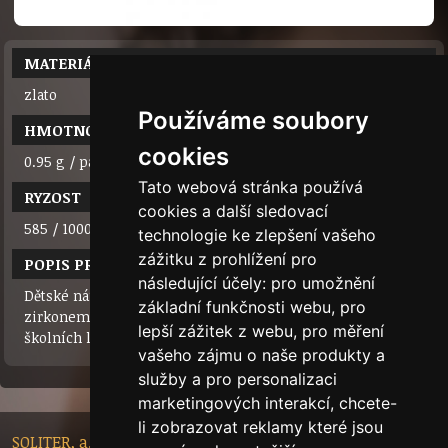
MATERIÁL
zlato
Používáme soubory
HMOTNOST
cookies
0.95 g / pár
Tato webová stránka používá
RYZOST
cookies a další sledovací
585 / 1000 (14 karátů)
technologie ke zlepšení vašeho
zážitku z prohlížení pro
POPIS PRODUKTU
následující účely:
pro umožnění
Dětské náušnice ze žlutého zlata 585/1000 se syntetickým
základní funkčnosti webu
,
pro
zirkonem. Budou provázet vaší holčičku od narození až do
lepší zážitek z webu
,
pro měření
školních let.
vašeho zájmu o naše produkty a
služby a pro personalizaci
marketingových interakcí
,
chcete-
li zobrazovat reklamy které jsou
SOLITER, a.s. - Nádražní 148/10, 46601 Jablonec nad Nisou,