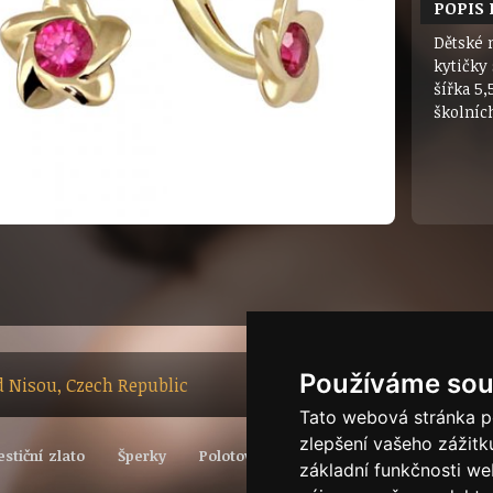
POPIS
Dětské 
kytičky
šířka 5
školních
Používáme sou
ad Nisou, Czech Republic
Tato webová stránka po
zlepšení vašeho zážitku
estiční zlato
Šperky
Polotovary
Vývoj světové ceny zlata
základní funkčnosti w