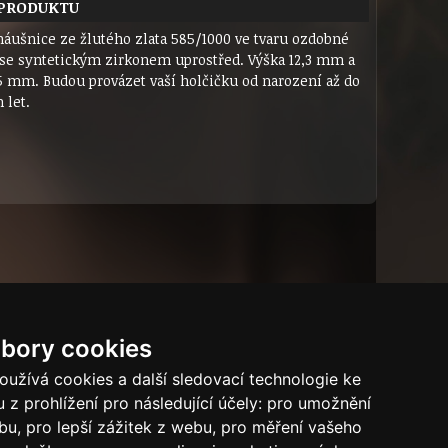
 PRODUKTU
náušnice ze žlutého zlata 585/1000 ve tvaru ozdobné
 se syntetickým zirkonem uprostřed. Výška 12,3 mm a
,5 mm. Budou provázet vaší holčičku od narození až do
 let.
bory cookies
Dárkový certifikát
Bytový dům
Tech.info
užívá cookies a další sledovací technologie ke
 z prohlížení pro následující účely:
pro umožnění
Puncovní značky
ebu
,
pro lepší zážitek z webu
,
pro měření vašeho