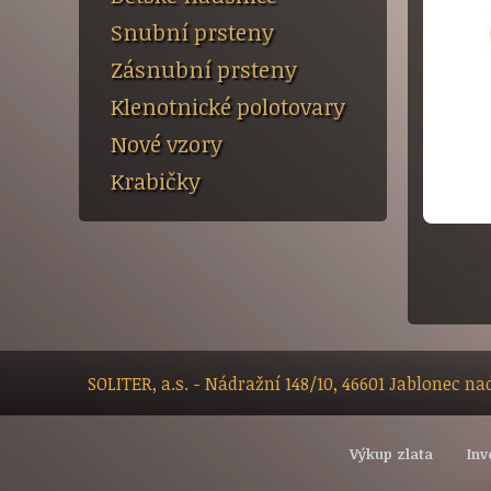
Snubní prsteny
Zásnubní prsteny
Klenotnické polotovary
Nové vzory
Krabičky
SOLITER, a.s. - Nádražní 148/10, 46601 Jablonec n
Výkup zlata
Inv