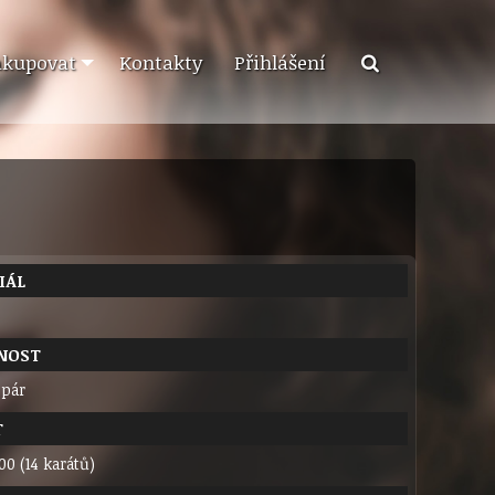
akupovat
Kontakty
Přihlášení
IÁL
NOST
 pár
T
00 (14 karátů)