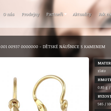
O nás
Prodejny
Partneři
Aktuality
Jak n
6 001 00937 0000000 - DĚTSKÉ NÁUŠNICE S KAMENEM
MATER
zlato
HMOT
0.85 g /
RYZOS
585 / 10