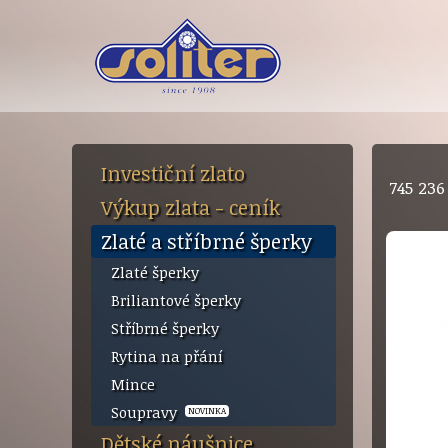
Investiční zlato
745 23
Výkup zlata - ceník
Zlaté a stříbrné šperky
Zlaté šperky
Briliantové šperky
Stříbrné šperky
Rytina na přání
Mince
Soupravy
NOVINKA
Dětské náušnice