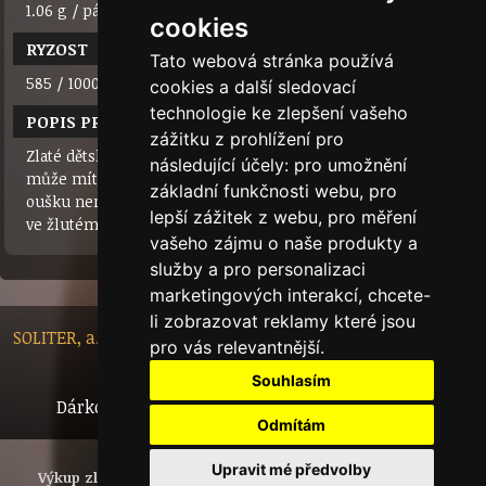
1.06 g / pár
cookies
RYZOST
Tato webová stránka používá
585 / 1000 (14 karátů)
cookies a další sledovací
technologie ke zlepšení vašeho
POPIS PRODUKTU
zážitku z prohlížení pro
Zlaté dětské náušnice ve tvaru srdce se 6 kamínky, středový
následující účely:
pro umožnění
může mít různou barvu. Zapínání, které se na dětském
základní funkčnosti webu
,
pro
oušku nerozepíná. Velice jemné milé náušnice. Vyrábíme je
lepší zážitek z webu
,
pro měření
ve žlutém i bílém zlatě.
vašeho zájmu o naše produkty a
služby a pro personalizaci
marketingových interakcí
,
chcete-
li zobrazovat reklamy které jsou
SOLITER, a.s. - Nádražní 148/10, 46601 Jablonec nad Nisou,
pro vás relevantnější
.
Czech Republic
Souhlasím
Dárkový certifikát
Bytový dům
Tech.info
Odmítám
Upravit mé předvolby
Výkup zlata
Investiční zlato
Šperky
Polotovary