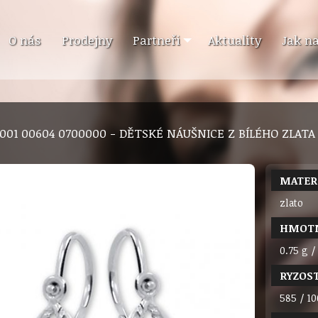
O nás
Prodejny
Partneři
Aktuality
Jak n
1 001 00604 0700000 - DĚTSKÉ NÁUŠNICE Z BÍLÉHO ZLATA
MATER
zlato
HMOT
0.75 g /
RYZOS
585 / 10