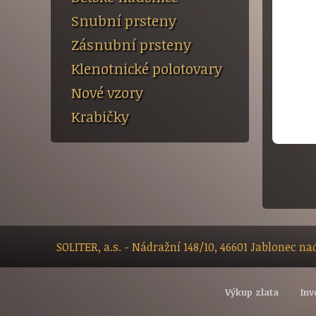
Snubní prsteny
Zásnubní prsteny
Klenotnické polotovary
Nové vzory
Krabičky
SOLITER, a.s. - Nádražní 148/10, 46601 Jablonec n
Výkup zlata
Inv