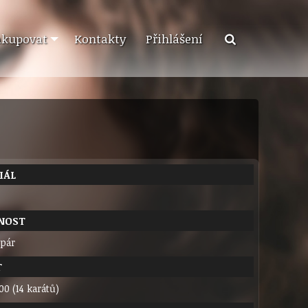
akupovat
Kontakty
Přihlášení
IÁL
NOST
 pár
T
00 (14 karátů)