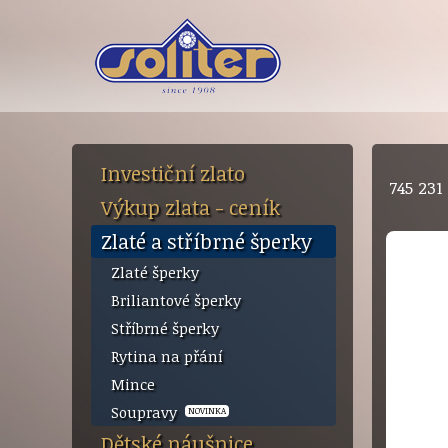
Investiční zlato
745 23
Výkup zlata - ceník
Zlaté a stříbrné šperky
Zlaté šperky
Briliantové šperky
Stříbrné šperky
Rytina na přání
Mince
Soupravy
NOVINKA
Dětské náušnice