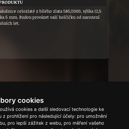
 PRODUKTU
áušnice celozlaté z bílého zlata 585/1000, výška 12,5
ka 5 mm. Budou provázet vaší holčičku od narození
olních let.
bory cookies
Dárkový certifikát
Bytový dům
Tech.info
užívá cookies a další sledovací technologie ke
 z prohlížení pro následující účely:
pro umožnění
Puncovní značky
ebu
,
pro lepší zážitek z webu
,
pro měření vašeho