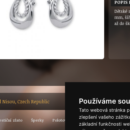
POPIS
Dětské n
mm, šíř
až do šk
Používáme sou
ad Nisou, Czech Republic
Tato webová stránka po
zlepšení vašeho zážitku
estiční zlato
Šperky
Polotovary
Vývoj světové ceny zlata
základní funkčnosti w