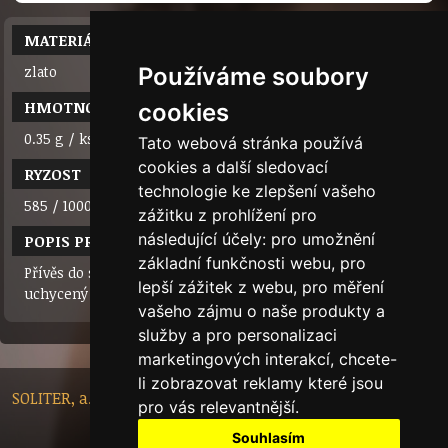
MATERIÁL
zlato
Používáme soubory
HMOTNOST
cookies
0.35 g / ks
Tato webová stránka používá
cookies a další sledovací
RYZOST
technologie ke zlepšení vašeho
585 / 1000 (14 karátů)
zážitku z prohlížení pro
následující účely:
pro umožnění
POPIS PRODUKTU
základní funkčnosti webu
,
pro
Přívěs do soupravy k dětským náušnicím, čtvercový kamínek
lepší zážitek z webu
,
pro měření
uchycený do čtyř krapen.
vašeho zájmu o naše produkty a
služby a pro personalizaci
marketingových interakcí
,
chcete-
li zobrazovat reklamy které jsou
SOLITER, a.s. - Nádražní 148/10, 46601 Jablonec nad Nisou,
pro vás relevantnější
.
Czech Republic
Souhlasím