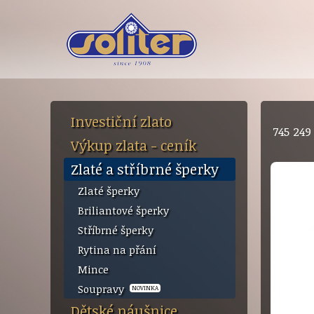
Investiční zlato
745 24
Výkup zlata - ceník
Zlaté a stříbrné šperky
Zlaté šperky
Briliantové šperky
Stříbrné šperky
Rytina na přání
Mince
Soupravy
NOVINKA
Dětské náušnice