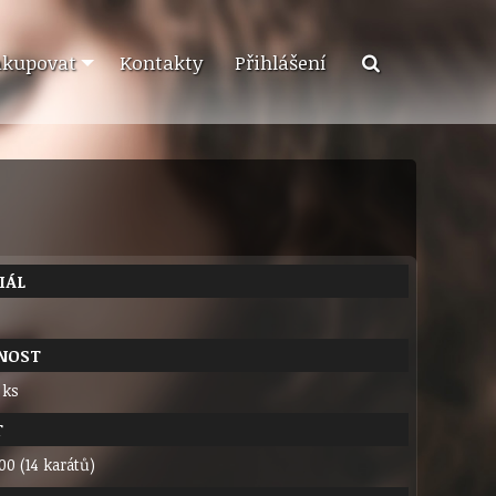
akupovat
Kontakty
Přihlášení
IÁL
NOST
 ks
T
00 (14 karátů)