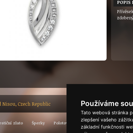
POPIS
Přívěsek
zdobený
Používáme sou
ad Nisou, Czech Republic
Tato webová stránka po
zlepšení vašeho zážitku
estiční zlato
Šperky
Polotovary
Vývoj světové ceny zlata
základní funkčnosti w