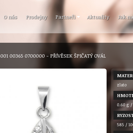
O nás
Prodejny
Partneři
Aktuality
Jak n
9 001 00365 0700000 - PŘÍVĚSEK ŠPIČATÝ OVÁL
MATER
zlato
HMOT
0.60 g /
RYZOS
585 / 10