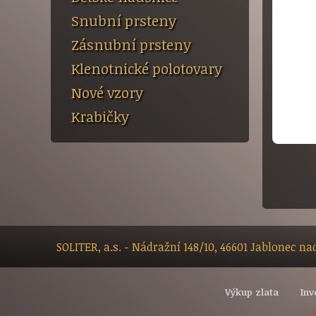
Snubní prsteny
Zásnubní prsteny
Klenotnické polotovary
Nové vzory
Krabičky
SOLITER, a.s. - Nádražní 148/10, 46601 Jablonec n
Výkup zlata
Inv