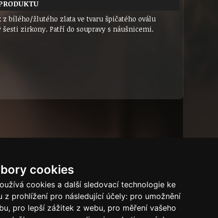
 PRODUKTU
 z bílého/žlutého zlata ve tvaru špičatého oválu
 šesti zirkony. Patří do soupravy s náušnicemi.
bory cookies
Dárkový certifikát
Bytový dům
Tech.info
užívá cookies a další sledovací technologie ke
 z prohlížení pro následující účely:
pro umožnění
Puncovní značky
ebu
,
pro lepší zážitek z webu
,
pro měření vašeho