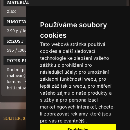
MATERIÁL
zlato
HMOTNOST
Používáme soubory
2.90 g / ks
cookies
RYZOST
Tato webová stránka používá
585 / 1000 (14 karátů)
cookies a další sledovací
technologie ke zlepšení vašeho
POPIS PRODUKTU
zážitku z prohlížení pro
Snubní prsten z bílého nebo žlutého zlata, kombinace
následující účely:
pro umožnění
matovaný a lesklý povrch, 1 briliant(0,005ct)/zirkon/bez
základní funkčnosti webu
,
pro
kamene. Šířka prstenu 4mm. Obdélníková šína. K
lepší zážitek z webu
,
pro měření
briliantovému vzoru obdržíte certifikát.
vašeho zájmu o naše produkty a
služby a pro personalizaci
marketingových interakcí
,
chcete-
li zobrazovat reklamy které jsou
SOLITER, a.s. - Nádražní 148/10, 46601 Jablonec nad Nisou,
pro vás relevantnější
.
Czech Republic
Souhlasím