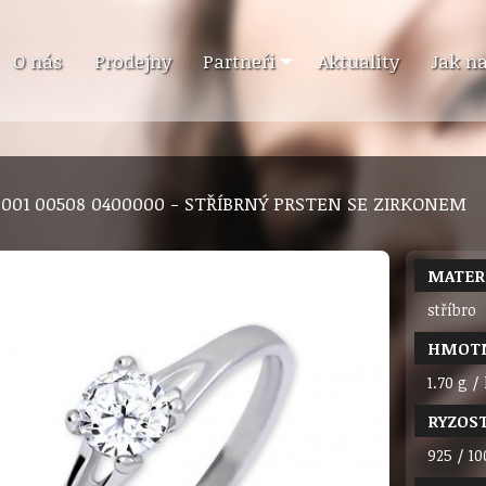
O nás
Prodejny
Partneři
Aktuality
Jak n
6 001 00508 0400000 - STŘÍBRNÝ PRSTEN SE ZIRKONEM
MATER
stříbro
HMOT
1.70 g /
RYZOS
925 / 10