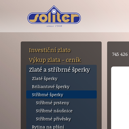
Investiční zlato
745 42
Výkup zlata - ceník
Zlaté a stříbrné šperky
Zlaté šperky
Briliantové šperky
Stříbrné šperky
Stříbrné prsteny
Stříbrné náušnice
Stříbrné přívěsky
Rytina na přání