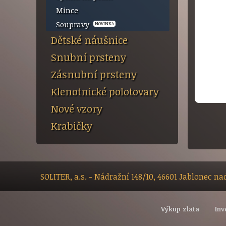
Mince
Soupravy
NOVINKA
Dětské náušnice
Snubní prsteny
Zásnubní prsteny
Klenotnické polotovary
Nové vzory
Krabičky
SOLITER, a.s. - Nádražní 148/10, 46601 Jablonec n
Výkup zlata
Inv