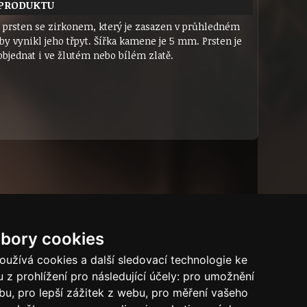
 PRODUKTU
ý prsten se zirkonem, který je zasazen v průhledném
by vynikl jeho třpyt. Šířka kamene je 5 mm. Prsten je
bjednat i ve žlutém nebo bílém zlatě.
bory cookies
Dárkový certifikát
Bytový dům
Tech.info
užívá cookies a další sledovací technologie ke
 z prohlížení pro následující účely:
pro umožnění
Puncovní značky
ebu
,
pro lepší zážitek z webu
,
pro měření vašeho