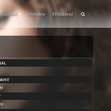
akupovat
Kontakty
Přihlášení
IÁL
NOST
 ks
T
00