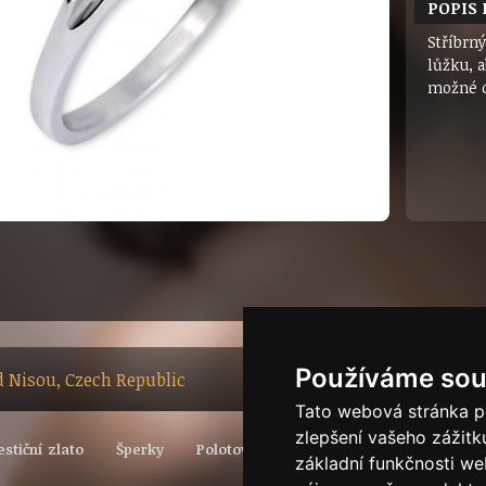
POPIS
Stříbrn
lůžku, a
možné o
Používáme sou
ad Nisou, Czech Republic
Tato webová stránka po
zlepšení vašeho zážitku
estiční zlato
Šperky
Polotovary
Vývoj světové ceny zlata
základní funkčnosti w