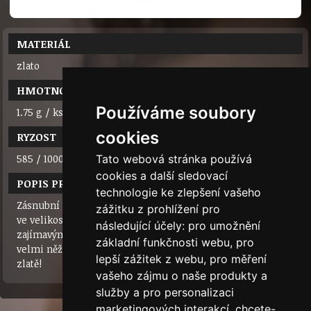
MATERIÁL
zlato
HMOTNOST
Používáme soubory
1.75 g / ks
cookies
RYZOST
585 / 1000 (14 karátů)
Tato webová stránka používá
cookies a další sledovací
POPIS PRODUKTU
technologie ke zlepšení vašeho
Zásnubní prsten ze žlutého zlata se syntetickým zirkonem
zážitku z prohlížení pro
ve velikosti 4,00 mm. Nadčasový design s důmyslně
následující účely:
pro umožnění
zajímavým osazením kamene.Nádherný, moderní a přitom
základní funkčnosti webu
,
pro
velmi něžný prstýnek. Doporučujeme! Najdete ho i v bílém
lepší zážitek z webu
,
pro měření
zlatě!
vašeho zájmu o naše produkty a
služby a pro personalizaci
marketingových interakcí
,
chcete-