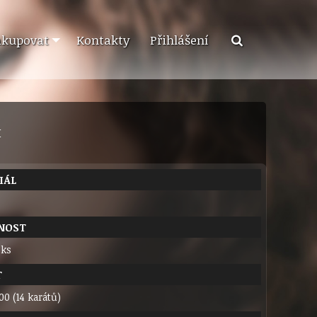
akupovat
Kontakty
Přihlášení
M
IÁL
NOST
 ks
T
00 (14 karátů)