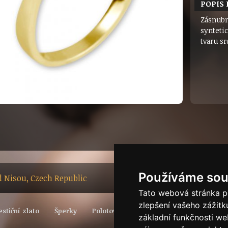
POPIS
Zásnubní
synteti
tvaru s
Používáme sou
ad Nisou, Czech Republic
Tato webová stránka po
zlepšení vašeho zážitku
estiční zlato
Šperky
Polotovary
Vývoj světové ceny zlata
základní funkčnosti w