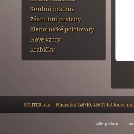
Snubní prsteny
Zásnubní prsteny
Klenotnické polotovary
Nové vzory
Krabičky
SOLITER, a.s. - Nádražní 148/10, 46601 Jablonec n
Výkup zlata
Inv