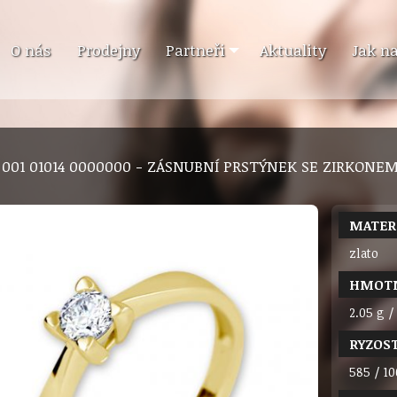
O nás
Prodejny
Partneři
Aktuality
Jak n
6 001 01014 0000000 - ZÁSNUBNÍ PRSTÝNEK SE ZIRKONE
MATER
zlato
HMOT
2.05 g /
RYZOS
585 / 10