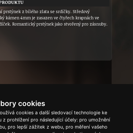
 PRODUKTU
 prstýnek z bílého zlata se srdíčky. Středový
cký kámen 4mm je zasazen ve čtyřech krapnách ve
rdíček. Romantický prstýnek jako stvořený pro zásnuby.
bory cookies
Dárkový certifikát
Bytový dům
Tech.info
užívá cookies a další sledovací technologie ke
 z prohlížení pro následující účely:
pro umožnění
Puncovní značky
ebu
,
pro lepší zážitek z webu
,
pro měření vašeho