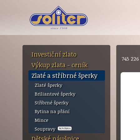
Investiční zlato
745 22
Výkup zlata - ceník
Zlaté a stříbrné šperky
Zlaté šperky
Briliantové šperky
Stříbrné šperky
Rytina na přání
Mince
Soupravy
NOVINKA
Dětské náušnice