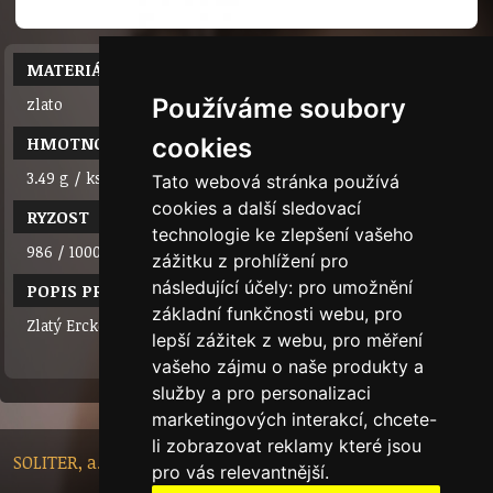
MATERIÁL
Používáme soubory
zlato
HMOTNOST
cookies
3.49 g / ks
Tato webová stránka používá
cookies a další sledovací
RYZOST
technologie ke zlepšení vašeho
986 / 1000
zážitku z prohlížení pro
následující účely:
pro umožnění
POPIS PRODUKTU
základní funkčnosti webu
,
pro
Zlatý Erckerův pražský dukát - výstava Rudolf II. a Praha
lepší zážitek z webu
,
pro měření
vašeho zájmu o naše produkty a
služby a pro personalizaci
marketingových interakcí
,
chcete-
li zobrazovat reklamy které jsou
SOLITER, a.s. - Nádražní 148/10, 46601 Jablonec nad Nisou,
pro vás relevantnější
.
Czech Republic