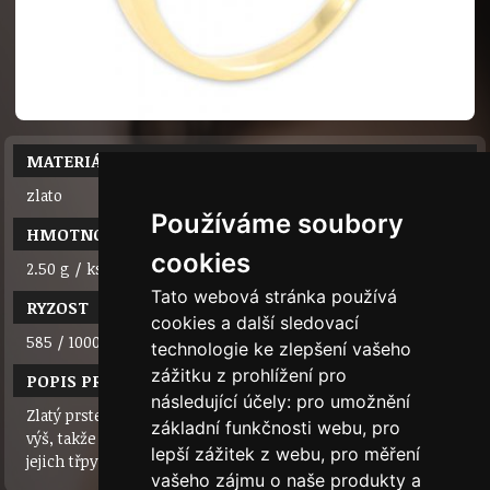
MATERIÁL
zlato
Používáme soubory
HMOTNOST
cookies
2.50 g / ks
Tato webová stránka používá
RYZOST
cookies a další sledovací
585 / 1000 (14 karátů)
technologie ke zlepšení vašeho
zážitku z prohlížení pro
POPIS PRODUKTU
následující účely:
pro umožnění
Zlatý prsten se 3 kameny, které jsou v korunce posazeny
základní funkčnosti webu
,
pro
výš, takže ke kamenům jde světlo i zespodu. Tím se zvyšuje
lepší zážitek z webu
,
pro měření
jejich třpyt. Krásný zásnubní prsten.
vašeho zájmu o naše produkty a