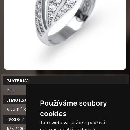
MATERIÁL
zlato
HMOTNOST
Používáme soubory
6.05 g / ks
cookies
RYZOST
Tato webová stránka používá
585 / 1000 (14 karátů)
cookies a další sledovací