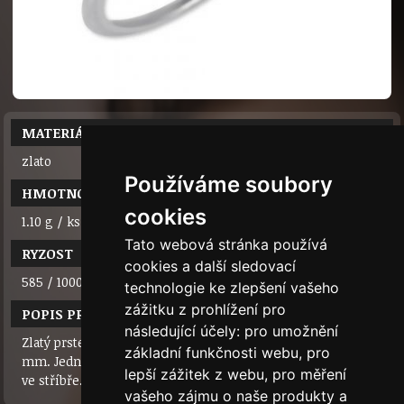
MATERIÁL
zlato
Používáme soubory
HMOTNOST
cookies
1.10 g / ks
Tato webová stránka používá
RYZOST
cookies a další sledovací
585 / 1000 (14 karátů)
technologie ke zlepšení vašeho
zážitku z prohlížení pro
POPIS PRODUKTU
následující účely:
pro umožnění
Zlatý prsten se zirkonem v srdíčku. Zirkon má průměr 3,5
základní funkčnosti webu
,
pro
mm. Jednoduchý působivý design. Je možné ho objednat i
lepší zážitek z webu
,
pro měření
ve stříbře.
vašeho zájmu o naše produkty a