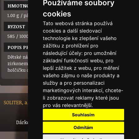
Používáme soubory
HMOTNOST
cookies
1.00 g / pár
Tato webová stránka používá
RYZOST
cookies a další sledovací
585 / 1000 (14 karátů)
technologie ke zlepšení vašeho
zážitku z prohlížení pro
POPIS PRODUKTU
následující účely:
pro umožnění
Dětské náušnice z bílého zlata 585/1000 ve tvaru kytičky, se
základní funkčnosti webu
,
pro
zirkonem, výška 13 mm, šířka 7,4 mm. Budou provázet vaší
lepší zážitek z webu
,
pro měření
holčičku od narození až do školních let.
vašeho zájmu o naše produkty a
služby a pro personalizaci
marketingových interakcí
,
chcete-
li zobrazovat reklamy které jsou
SOLITER, a.s. - Nádražní 148/10, 46601 Jablonec nad Nisou,
pro vás relevantnější
.
Czech Republic
Souhlasím
Dárkový certifikát
Bytový dům
Tech.info
Odmítám