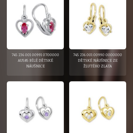
745 236 001 00991 0700000
745 236 001 00990 0000000
AU585 BÍLÉ DĚTSKÉ
DĚTSKÉ NÁUŠNICE ZE
NÁUŠNICE
ŽLUTÉHO ZLATA