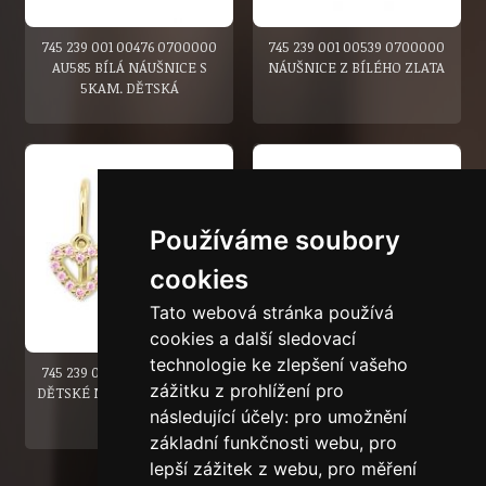
745 239 001 00476 0700000
745 239 001 00539 0700000
AU585 BÍLÁ NÁUŠNICE S
NÁUŠNICE Z BÍLÉHO ZLATA
5KAM. DĚTSKÁ
Používáme soubory
cookies
Tato webová stránka používá
cookies a další sledovací
technologie ke zlepšení vašeho
745 239 001 00517 0000000
745 236 001 00954 0000000
zážitku z prohlížení pro
DĚTSKÉ NÁUŠNICE SRDÍČKA
DĚTSKÉ NÁUŠNICE S
KAMENEM
následující účely:
pro umožnění
základní funkčnosti webu
,
pro
lepší zážitek z webu
,
pro měření
1
|
2
|
3
|
NÁSLEDUJÍCÍ