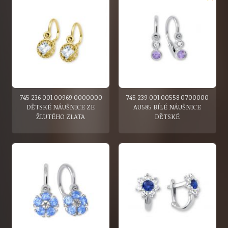
745 236 001 00969 0000000
745 239 001 00558 0700000
DĚTSKÉ NÁUŠNICE ZE
AU585 BÍLÉ NÁUŠNICE
ŽLUTÉHO ZLATA
DĚTSKÉ