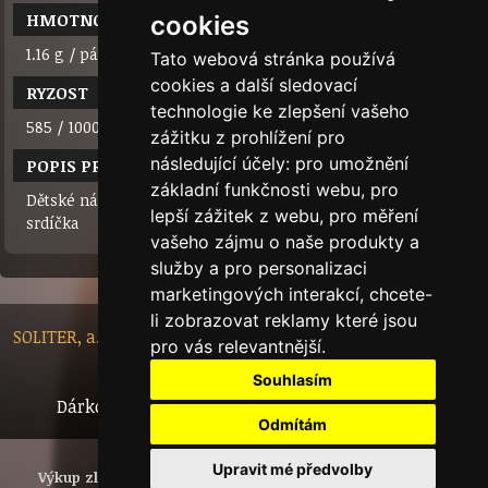
HMOTNOST
cookies
1.16 g / pár
Tato webová stránka používá
cookies a další sledovací
RYZOST
technologie ke zlepšení vašeho
585 / 1000 (14 karátů)
zážitku z prohlížení pro
následující účely:
pro umožnění
POPIS PRODUKTU
základní funkčnosti webu
,
pro
Dětské náušnice ze žlutého zlata s kamenem ve tvaru
lepší zážitek z webu
,
pro měření
srdíčka
vašeho zájmu o naše produkty a
služby a pro personalizaci
marketingových interakcí
,
chcete-
li zobrazovat reklamy které jsou
SOLITER, a.s. - Nádražní 148/10, 46601 Jablonec nad Nisou,
pro vás relevantnější
.
Czech Republic
Souhlasím
Dárkový certifikát
Bytový dům
Tech.info
Odmítám
Upravit mé předvolby
Výkup zlata
Investiční zlato
Šperky
Polotovary