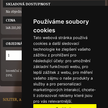
SKLADOVÁ DOSTUPNOST
Na objednávku
CENA
Používáme soubory
148.110,00 Kč / ks
cookies
Tato webová stránka používá
cookies a další sledovací
OBJEDNÁNÍ PRODUKTU
technologie ke zlepšení vašeho
ks
zážitku z prohlížení pro
následující účely:
pro umožnění
základní funkčnosti webu
,
pro
Investiční zlato je osvobozené od DPH. U stříbrných slitků je cena s
lepší zážitek z webu
,
pro měření
DPH.
vašeho zájmu o naše produkty a
služby a pro personalizaci
marketingových interakcí
,
chcete-
li zobrazovat reklamy které jsou
SOLITER, a.s. - Nádražní 148/10, 46601 Jablonec nad Nisou,
pro vás relevantnější
.
Czech Republic